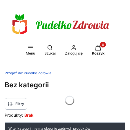
Produkty w koszy
Otwórz wyszukiwarkę
Menu
Szukaj
Zaloguj się
Koszyk
Przejdź do:
Pudełko Zdrowia
Bez kategorii
Filtry
Produkty:
Brak
Lista produktów
W tej kategorii nie ma obecnie żadnych produktów