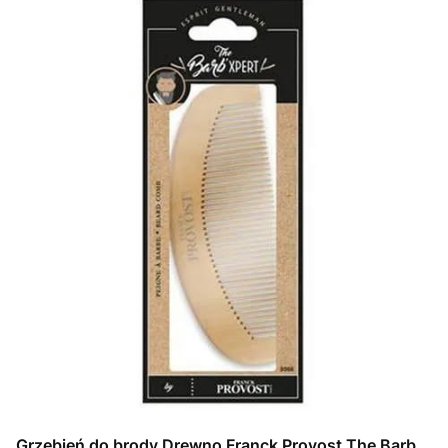
Grzebień do brody Drewno Franck Provost The Barb