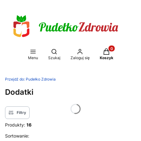
Produkty w koszy
Otwórz wyszukiwarkę
Menu
Szukaj
Zaloguj się
Koszyk
Przejdź do:
Pudełko Zdrowia
Dodatki
Filtry
Produkty:
16
Lista produktów
Sortowanie: