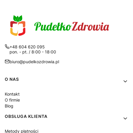
+48 604 620 095
pon. - pt. / 8:00 - 18:00
biuro@pudelkozdrowia.pl
Linki w stopce
O NAS
Kontakt
O firmie
Blog
OBSŁUGA KLIENTA
Metody płatności