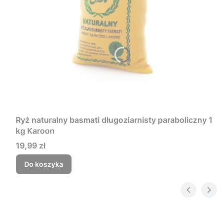
Ryż naturalny basmati długoziarnisty paraboliczny 1
kg Karoon
Cena
19,99 zł
Do koszyka