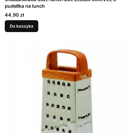
pudełlka na lunch
Cena
44,90 zł
Do koszyka