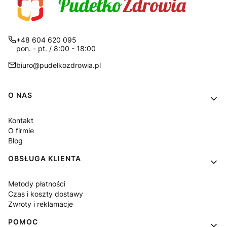
+48 604 620 095
pon. - pt. / 8:00 - 18:00
biuro@pudelkozdrowia.pl
Linki w stopce
O NAS
Kontakt
O firmie
Blog
OBSŁUGA KLIENTA
Metody płatności
Czas i koszty dostawy
Zwroty i reklamacje
POMOC