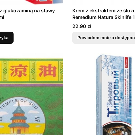
z glukozaminą na stawy
Krem z ekstraktem ze śluz
 ml
Remedium Natura Skinlife 
blizny
Cena
22,90 zł
zyka
Powiadom mnie o dostępno