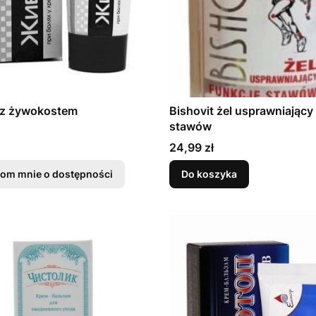
 z żywokostem
Bishovit żel usprawniający
stawów
Cena
24,99 zł
om mnie o dostępności
Do koszyka