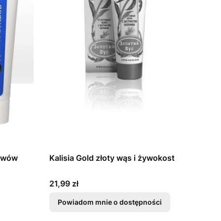
tawów
Kalisia Gold złoty wąs i żywokost
Cena
21,99 zł
Powiadom mnie o dostępności