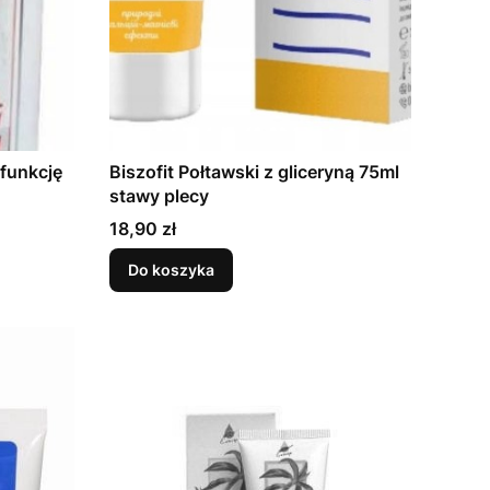
 funkcję
Biszofit Połtawski z gliceryną 75ml
stawy plecy
Cena
18,90 zł
Do koszyka