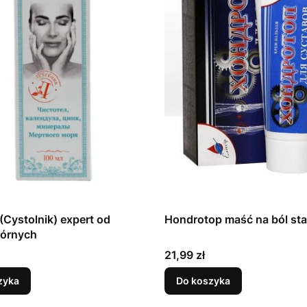
 (Cystolnik) expert od
Hondrotop maść na ból s
kórnych
Cena
21,99 zł
zyka
Do koszyka