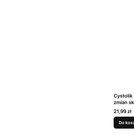
Cystolik
zmian s
Cena
21,99 zł
Do kos