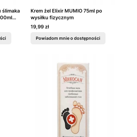
u ślimaka
Krem żel Elixir MUMIO 75ml po
100ml
wysiłku fizycznym
Cena
19,99 zł
ści
Powiadom mnie o dostępności