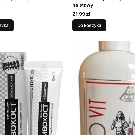
na stawy
Cena
21,99 zł
zyka
Do koszyka