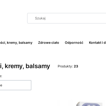
ści, kremy, balsamy
Zdrowe ciało
Odporność
Kontakt i 
, kremy, balsamy
Produkty:
23
 produktów
e:
ne