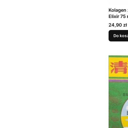
Kolagen 
Elixir 75
Cena
24,90 zł
Do kos