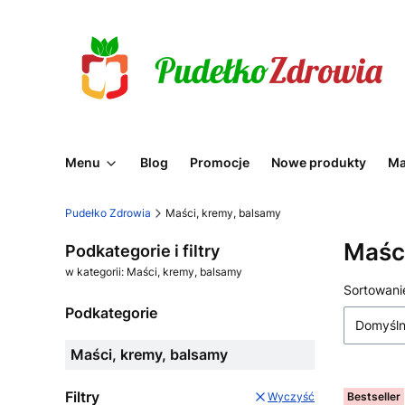
Menu
Blog
Promocje
Nowe produkty
Ma
Pudełko Zdrowia
Maści, kremy, balsamy
Maści
Podkategorie i filtry
w kategorii: Maści, kremy, balsamy
Lista
Sortowani
Podkategorie
Domyśl
Maści, kremy, balsamy
Filtry
Bestseller
Wyczyść