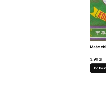
Cena
3,99 zł
Do kos