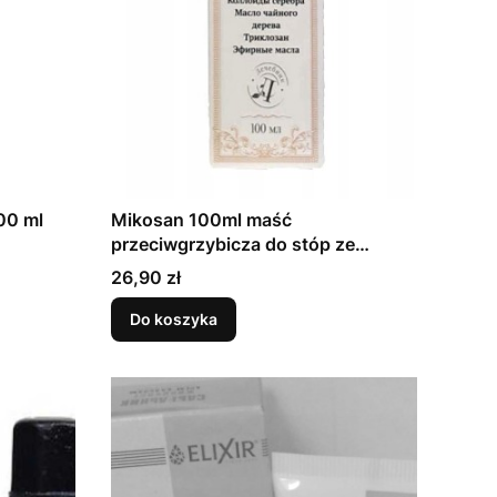
00 ml
Mikosan 100ml maść
przeciwgrzybicza do stóp ze
srebrem koloidalnym
Cena
26,90 zł
Do koszyka