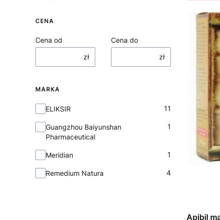
CENA
Cena od
Cena do
zł
zł
MARKA
Marka
11
ELIKSIR
1
Guangzhou Baiyunshan
Pharmaceutical
1
Meridian
4
Remedium Natura
Apibil m