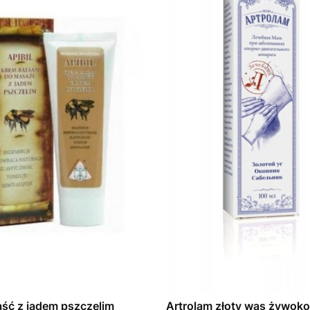
aść z jadem pszczelim
Artrolam złoty wąs żywokost maść