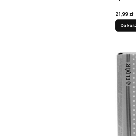
Cena
21,99 zł
Do kos