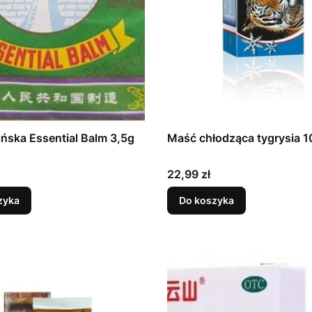
Maść chińska Essential Balm 3,5g
Maść chłodząca tygrysia 1
Cena
22,99 zł
zyka
Do koszyka