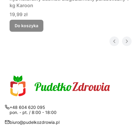
kg Karoon
Cena
19,99 zł
Do koszyka
+48 604 620 095
pon. - pt. / 8:00 - 18:00
biuro@pudelkozdrowia.pl