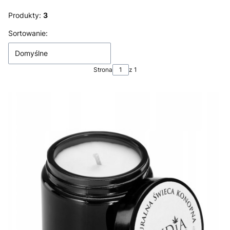
Produkty:
3
Lista produktów
Sortowanie:
Domyślne
Strona
z 1