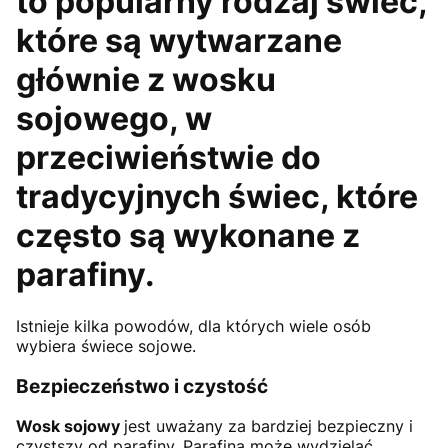
to popularny rodzaj świec,
które są wytwarzane
głównie z wosku
sojowego, w
przeciwieństwie do
tradycyjnych świec, które
często są wykonane z
parafiny.
Istnieje kilka powodów, dla których wiele osób
wybiera świece sojowe.
Bezpieczeństwo i czystość
Wosk sojowy
jest uważany za bardziej bezpieczny i
czystszy od parafiny. Parafina może wydzielać