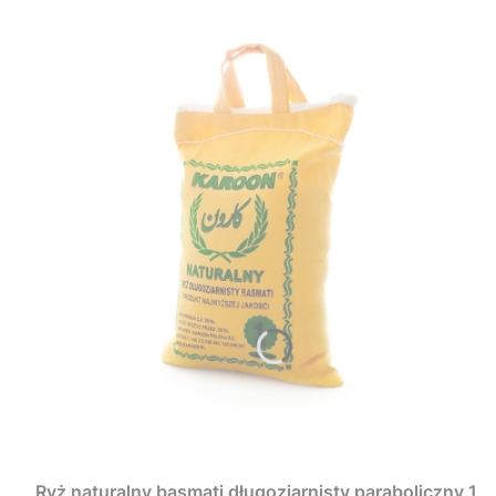
Ryż naturalny basmati długoziarnisty paraboliczny 1