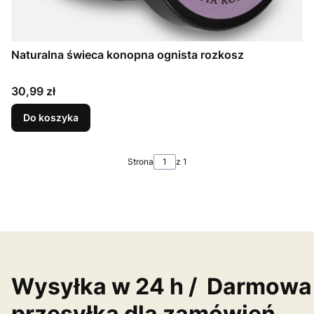
Naturalna świeca konopna ognista rozkosz
Cena
30,99 zł
Do koszyka
Strona
z 1
Wysyłka w 24 h / Darmowa
przesyłka dla zamówień